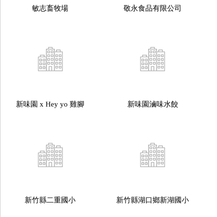
敏志畜牧場
敬永食品有限公司
新味園 x Hey yo 雞腳
新味園滷味水餃
新竹縣二重國小
新竹縣湖口鄉新湖國小