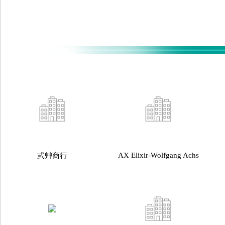
AX Elixir-Wolfgang Achs
弎艸商行