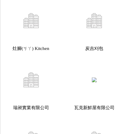
灶腳(ㄎㄚ) Kitchen
炭吉刈包
瑞昶實業有限公司
瓦克新鮮屋有限公司