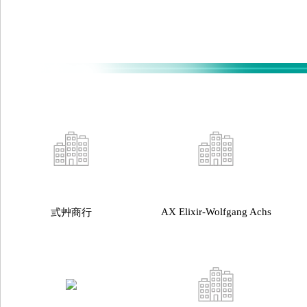
AX Elixir-Wolfgang Achs
弎艸商行