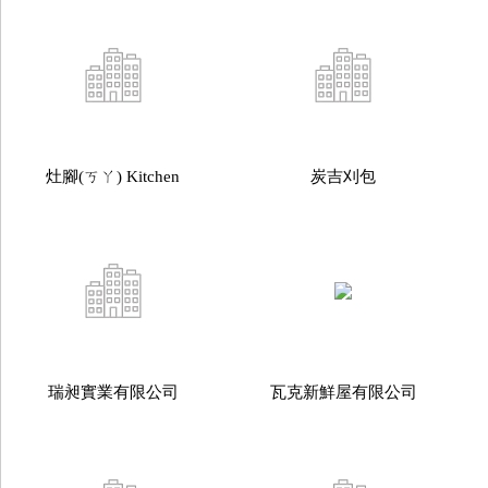
灶腳(ㄎㄚ) Kitchen
炭吉刈包
瑞昶實業有限公司
瓦克新鮮屋有限公司