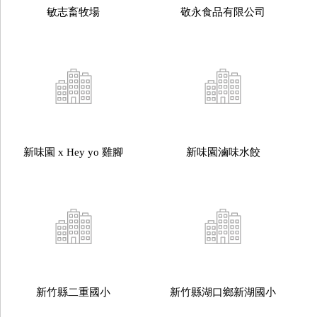
敏志畜牧場
敬永食品有限公司
新味園 x Hey yo 雞腳
新味園滷味水餃
新竹縣二重國小
新竹縣湖口鄉新湖國小