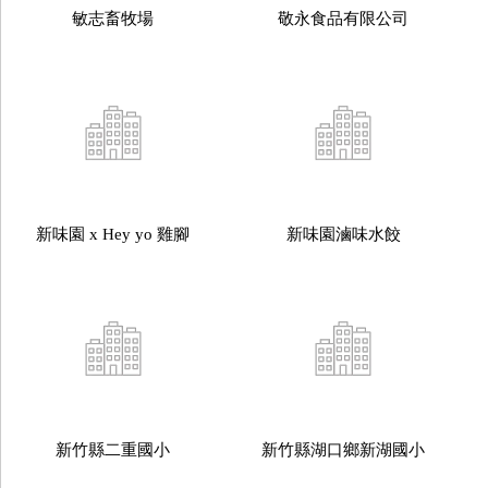
敏志畜牧場
敬永食品有限公司
新味園 x Hey yo 雞腳
新味園滷味水餃
新竹縣二重國小
新竹縣湖口鄉新湖國小