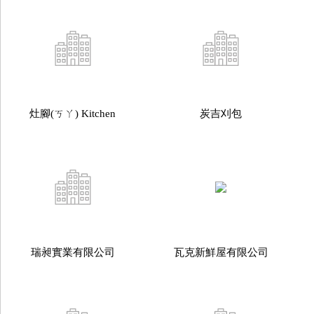
灶腳(ㄎㄚ) Kitchen
炭吉刈包
瑞昶實業有限公司
瓦克新鮮屋有限公司