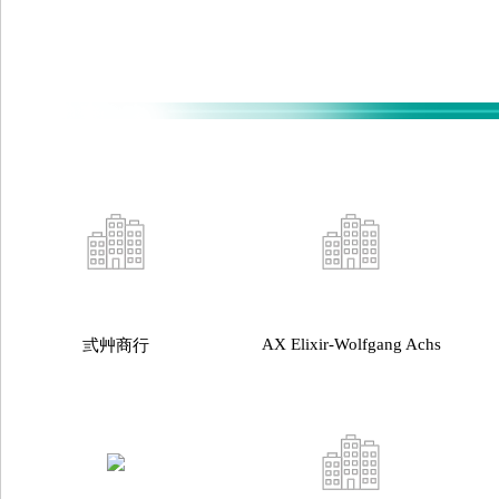
AX Elixir-Wolfgang Achs
弎艸商行