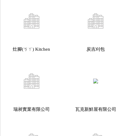
灶腳(ㄎㄚ) Kitchen
炭吉刈包
瑞昶實業有限公司
瓦克新鮮屋有限公司