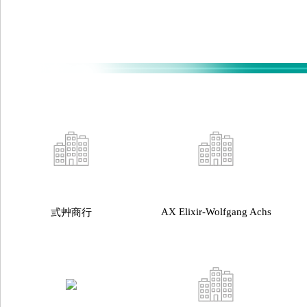
AX Elixir-Wolfgang Achs
弎艸商行