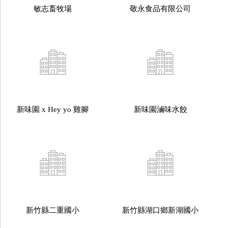
敏志畜牧場
敬永食品有限公司
新味園 x Hey yo 雞腳
新味園滷味水餃
新竹縣二重國小
新竹縣湖口鄉新湖國小