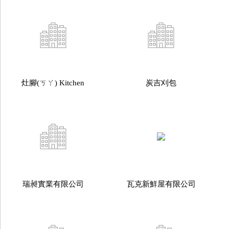
灶腳(ㄎㄚ) Kitchen
炭吉刈包
瑞昶實業有限公司
瓦克新鮮屋有限公司