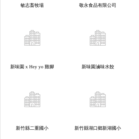
敏志畜牧場
敬永食品有限公司
新味園 x Hey yo 雞腳
新味園滷味水餃
新竹縣二重國小
新竹縣湖口鄉新湖國小