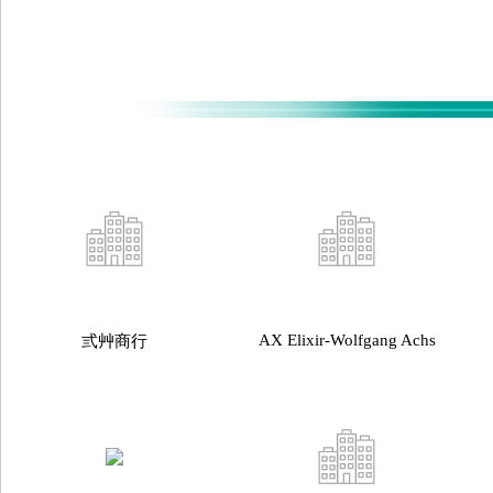
AX Elixir-Wolfgang Achs
弎艸商行