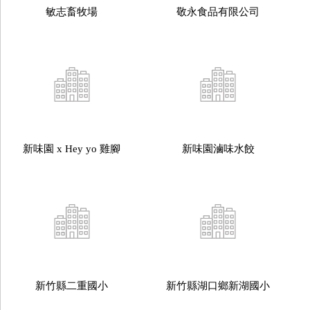
敏志畜牧場
敬永食品有限公司
新味園 x Hey yo 雞腳
新味園滷味水餃
新竹縣二重國小
新竹縣湖口鄉新湖國小