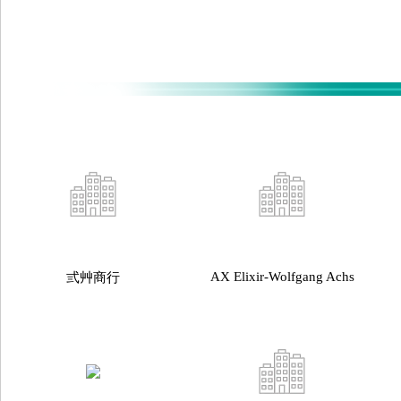
AX Elixir-Wolfgang Achs
弎艸商行