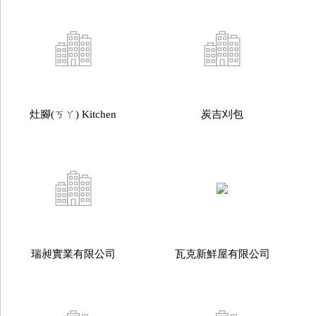
灶腳(ㄎㄚ) Kitchen
炭吉刈包
瑞昶實業有限公司
瓦克新鮮屋有限公司