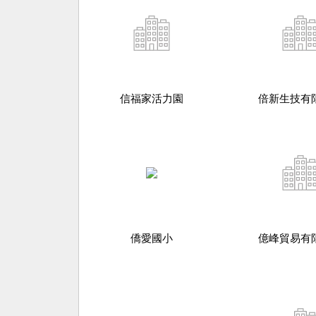
信福家活力園
倍新生技有
僑愛國小
億峰貿易有