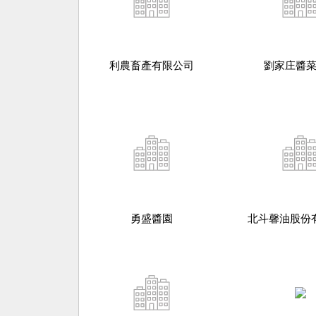
利農畜產有限公司
劉家庄醬
勇盛醬園
北斗馨油股份