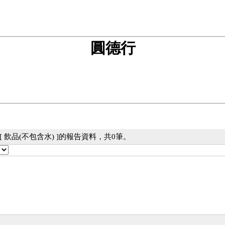
圓德行
 飲品(不包含水) ]的報告資料，共0筆。