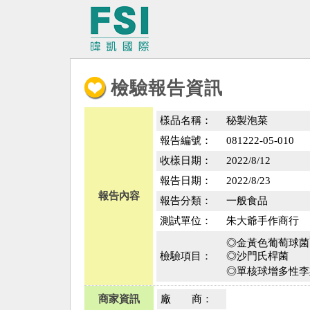
檢驗報告資訊
樣品名稱：
秘製泡菜
報告編號：
081222-05-010
收樣日期：
2022/8/12
報告日期：
2022/8/23
報告內容
報告分類：
一般食品
測試單位：
朱大爺手作商行
◎金黃色葡萄球菌
檢驗項目：
◎沙門氏桿菌
◎單核球增多性李
商家資訊
廠 商：