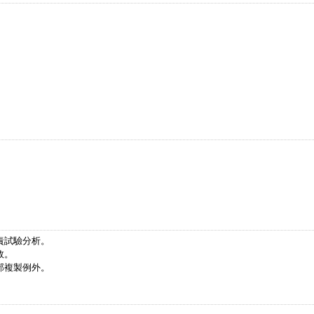
責試驗分析。
效。
部複製例外。
。