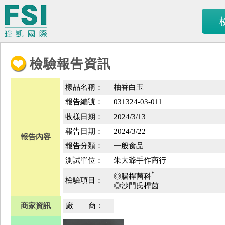
檢驗報告資訊
樣品名稱：
柚香白玉
報告編號：
031324-03-011
收樣日期：
2024/3/13
報告日期：
2024/3/22
報告內容
報告分類：
一般食品
測試單位：
朱大爺手作商行
*
◎腸桿菌科
檢驗項目：
◎沙門氏桿菌
商家資訊
廠 商：