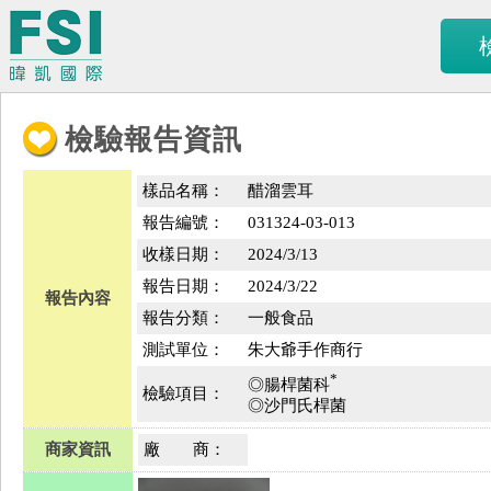
檢驗報告資訊
樣品名稱：
醋溜雲耳
報告編號：
031324-03-013
收樣日期：
2024/3/13
報告日期：
2024/3/22
報告內容
報告分類：
一般食品
測試單位：
朱大爺手作商行
*
◎腸桿菌科
檢驗項目：
◎沙門氏桿菌
商家資訊
廠 商：