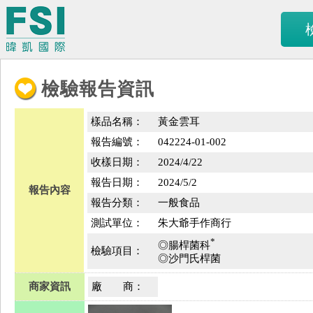
檢驗報告資訊
樣品名稱：
黃金雲耳
報告編號：
042224-01-002
收樣日期：
2024/4/22
報告日期：
2024/5/2
報告內容
報告分類：
一般食品
測試單位：
朱大爺手作商行
*
◎腸桿菌科
檢驗項目：
◎沙門氏桿菌
商家資訊
廠 商：