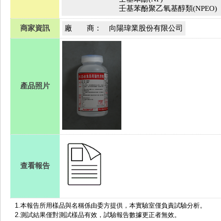
壬基苯酚聚乙氧基醇類(NPEO)
商家資訊
廠 商：
向陽瑋業股份有限公司
產品照片
查看報告
1.
本報告所用樣品與名稱係由委方提供，本實驗室僅負責試驗分析。
2.測試結果僅對測試樣品有效，試驗報告數據更正者無效。