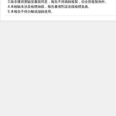
3.除非獲得實驗室書面同意，報告不得摘錄複製，但全部複製例外。
4.本檢驗未涉及檢體抽樣，報告書僅對該送樣檢體負責。
5.本報告不得分離或擷錄使用。