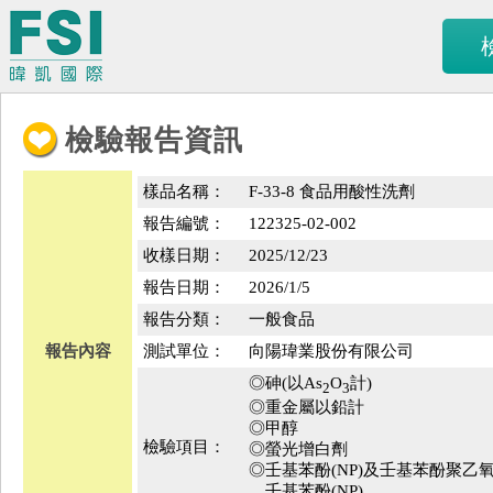
檢驗報告資訊
樣品名稱：
F-33-8 食品用酸性洗劑
報告編號：
122325-02-002
收樣日期：
2025/12/23
報告日期：
2026/1/5
報告分類：
一般食品
報告內容
測試單位：
向陽瑋業股份有限公司
◎砷(以As
O
計)
2
3
◎重金屬以鉛計
◎甲醇
檢驗項目：
◎螢光增白劑
◎壬基苯酚(NP)及壬基苯酚聚乙氧基
壬基苯酚(NP)