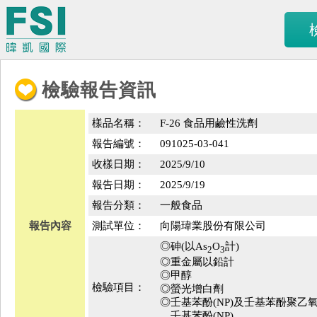
檢驗報告資訊
樣品名稱：
F-26 食品用鹼性洗劑
報告編號：
091025-03-041
收樣日期：
2025/9/10
報告日期：
2025/9/19
報告分類：
一般食品
報告內容
測試單位：
向陽瑋業股份有限公司
◎砷(以As
O
計)
2
3
◎重金屬以鉛計
◎甲醇
檢驗項目：
◎螢光增白劑
◎壬基苯酚(NP)及壬基苯酚聚乙氧基
壬基苯酚(NP)