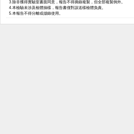
3.除非獲得實驗室書面同意，報告不得摘錄複製，但全部複製例外。
4.本檢驗未涉及檢體抽樣，報告書僅對該送樣檢體負責。
5.本報告不得分離或擷錄使用。