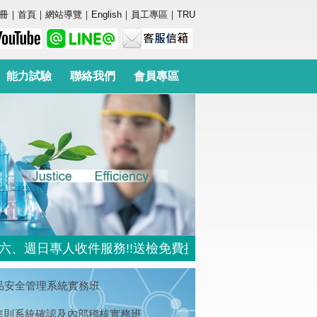
冊
｜
首頁
｜
網站導覽
｜
English
｜
員工專區
｜
TRU
能力試驗
聯絡我們
會員專區
週日專人收件服務!!送檢免費提供停車位 (地址:台北市內
18 食品安全管理系統實務班
統準則系統確認及內部稽核實務班