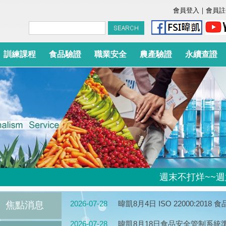
會員登入
｜
會員註
訓練課程
食品驗證
職業安全
農產驗證
永續查證
週末不打烊~~週六、
2026-07-28
暐凱8月4日 ISO 22000:20
焦點消息
2026-07-28
暐凱8月18日食品安全管制系