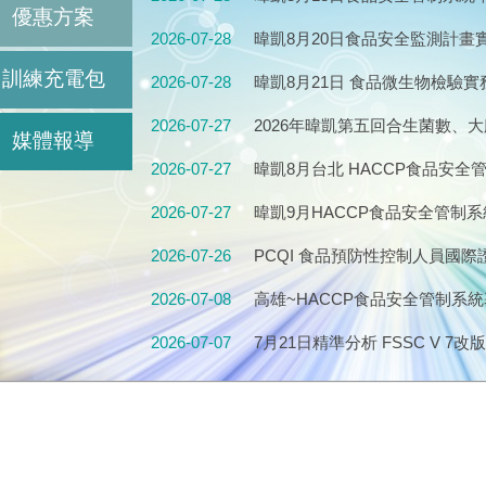
優惠方案
｜HACCP Verification、內
2026-07-28
暐凱8月20日食品安全監測計
畫、檢驗規劃、風險管理與實務
訓練充電包
2026-07-28
暐凱8月21日 食品微生物檢驗
生指標菌、病原菌檢驗訓練
2026-07-27
2026年暐凱第五回合生菌數、
媒體報導
萄球菌(定性/定量)，熱烈報名中
2026-07-27
暐凱8月台北 HACCP食品安全管
北班2026 年 8 月11.12.18.19
2026-07-27
暐凱9月HACCP食品安全管制系
月8.9.15.16(星期二、三)
2026-07-26
PCQI 食品預防性控制人員國際證照培
FSMA｜FSPCA官方課程｜20
2026-07-08
高雄~HACCP食品安全管制系統
2026-07-07
7月21日精準分析 FSSC V 7改版
V6升級V7完整指南
2026-07-07
感官品評怎麼做?保存期限駔麼訂
6小時持續教育課程
2026-06-30
2026年第四回合腸桿菌科、沙
中，即日起到9月22日接受報名
2026-06-30
輸銷海外市場食品安全管理實務班2 (