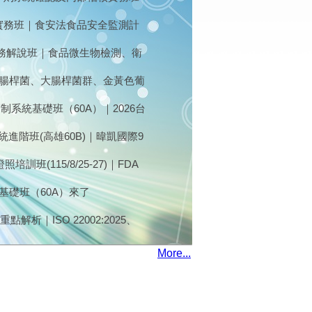
部稽核與缺失改善
畫實務班｜食安法食品安全監測計
應用｜
實務解說班｜食品微生物檢測、衛
大腸桿菌、大腸桿菌群、金黃色葡
，即日起到11月10日接受報名
制系統基礎班（60A）｜2026台
 日（二、三)
統進階班(高雄60B)｜暐凱國際9
訓班(115/8/25-27)｜FDA
26最新版｜FSI暐凱國際
基礎班（60A）來了
重點解析｜ISO 22002:2025、
?｜7/16台北開課｜食藥署核備
More...
門氏桿菌、仙人掌桿菌，熱烈報名
出口法規) (7/28)