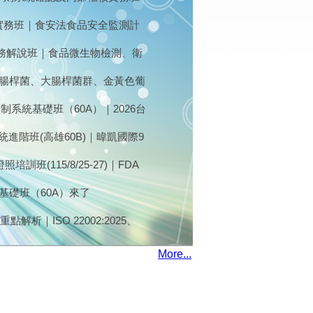
部稽核與缺失改善
畫實務班｜食安法食品安全監測計
應用｜
實務解說班｜食品微生物檢測、衛
大腸桿菌、大腸桿菌群、金黃色葡
，即日起到11月10日接受報名
制系統基礎班（60A）｜2026台
 日（二、三)
統進階班(高雄60B)｜暐凱國際9
訓班(115/8/25-27)｜FDA
26最新版｜FSI暐凱國際
基礎班（60A）來了
重點解析｜ISO 22002:2025、
?｜7/16台北開課｜食藥署核備
More...
門氏桿菌、仙人掌桿菌，熱烈報名
出口法規) (7/28)