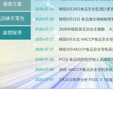
優惠方案
｜HACCP Verification、內
2026-07-28
暐凱8月20日食品安全監測計
畫、檢驗規劃、風險管理與實務
訓練充電包
2026-07-28
暐凱8月21日 食品微生物檢驗
生指標菌、病原菌檢驗訓練
2026-07-27
2026年暐凱第五回合生菌數、
媒體報導
萄球菌(定性/定量)，熱烈報名中
2026-07-27
暐凱8月台北 HACCP食品安全管
北班2026 年 8 月11.12.18.19
2026-07-27
暐凱9月HACCP食品安全管制系
月8.9.15.16(星期二、三)
2026-07-26
PCQI 食品預防性控制人員國際證照培
FSMA｜FSPCA官方課程｜20
2026-07-08
高雄~HACCP食品安全管制系統
2026-07-07
7月21日精準分析 FSSC V 7改版
V6升級V7完整指南
2026-07-07
感官品評怎麼做?保存期限駔麼訂
6小時持續教育課程
2026-06-30
2026年第四回合腸桿菌科、沙
中，即日起到9月22日接受報名
2026-06-30
輸銷海外市場食品安全管理實務班2 (