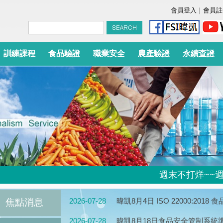
會員登入
｜
會員註
訓練課程
食品驗證
職業安全
農產驗證
永續查證
週末不打烊~~週六、
2026-07-28
暐凱8月4日 ISO 22000:20
焦點消息
2026-07-28
暐凱8月18日食品安全管制系