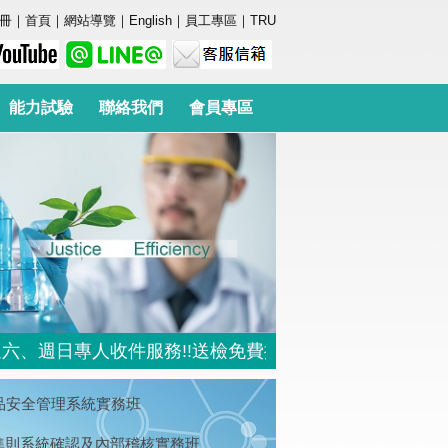
冊
｜
首頁
｜
網站導覽
｜
English
｜
員工專區
｜
TRU
能力試驗
聯絡我們
會員專區
週日專人收件服務!!送檢免費提供停車位 (地址:台北市內
18 食品安全管理系統實務班
統準則系統確認及內部稽核實務班