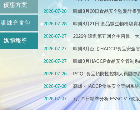
優惠方案
｜HACCP Verification、內
2026-07-28
暐凱8月20日食品安全監測計
畫、檢驗規劃、風險管理與實務
訓練充電包
2026-07-28
暐凱8月21日 食品微生物檢驗
生指標菌、病原菌檢驗訓練
2026-07-27
2026年暐凱第五回合生菌數、
媒體報導
萄球菌(定性/定量)，熱烈報名中
2026-07-27
暐凱8月台北 HACCP食品安全管
北班2026 年 8 月11.12.18.19
2026-07-27
暐凱9月HACCP食品安全管制系
月8.9.15.16(星期二、三)
2026-07-26
PCQI 食品預防性控制人員國際證照培
FSMA｜FSPCA官方課程｜20
2026-07-08
高雄~HACCP食品安全管制系統
2026-07-07
7月21日精準分析 FSSC V 7改版
V6升級V7完整指南
2026-07-07
感官品評怎麼做?保存期限駔麼訂
6小時持續教育課程
2026-06-30
2026年第四回合腸桿菌科、沙
中，即日起到9月22日接受報名
2026-06-30
輸銷海外市場食品安全管理實務班2 (