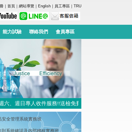
冊
｜
首頁
｜
網站導覽
｜
English
｜
員工專區
｜
TRU
能力試驗
聯絡我們
會員專區
、週日專人收件服務!!送檢免費提供停車位 (地址:台北市
18 食品安全管理系統實務班
統準則系統確認及內部稽核實務班