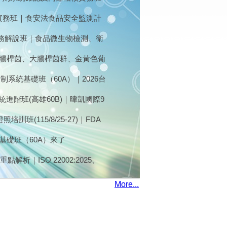
部稽核與缺失改善
畫實務班｜食安法食品安全監測計
應用｜
實務解說班｜食品微生物檢測、衛
大腸桿菌、大腸桿菌群、金黃色葡
，即日起到11月10日接受報名
制系統基礎班（60A）｜2026台
 日（二、三)
統進階班(高雄60B)｜暐凱國際9
訓班(115/8/25-27)｜FDA
26最新版｜FSI暐凱國際
基礎班（60A）來了
重點解析｜ISO 22002:2025、
?｜7/16台北開課｜食藥署核備
More...
門氏桿菌、仙人掌桿菌，熱烈報名
出口法規) (7/28)