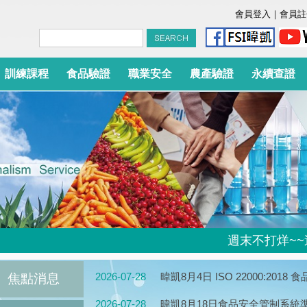
會員登入
｜
會員註
訓練課程
食品驗證
職業安全
農產驗證
永續查證
週末不打烊~~週六
2026-07-28
暐凱8月4日 ISO 22000:20
焦點消息
2026-07-28
暐凱8月18日食品安全管制系