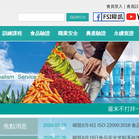
會員登入
｜
會員註
訓練課程
食品驗證
職業安全
農產驗證
永續查證
週末不打烊~~週
2026-07-28
暐凱8月4日 ISO 22000:20
焦點消息
2026-07-28
暐凱8月18日食品安全管制系