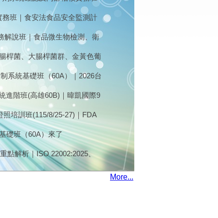
部稽核與缺失改善
畫實務班｜食安法食品安全監測計
應用｜
實務解說班｜食品微生物檢測、衛
大腸桿菌、大腸桿菌群、金黃色葡
，即日起到11月10日接受報名
制系統基礎班（60A）｜2026台
 日（二、三)
統進階班(高雄60B)｜暐凱國際9
訓班(115/8/25-27)｜FDA
26最新版｜FSI暐凱國際
基礎班（60A）來了
重點解析｜ISO 22002:2025、
?｜7/16台北開課｜食藥署核備
More...
門氏桿菌、仙人掌桿菌，熱烈報名
出口法規) (7/28)