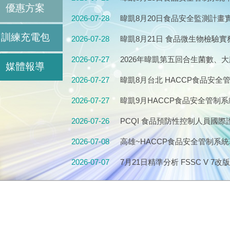
優惠方案
｜HACCP Verification、內
2026-07-28
暐凱8月20日食品安全監測計
畫、檢驗規劃、風險管理與實務
訓練充電包
2026-07-28
暐凱8月21日 食品微生物檢驗
生指標菌、病原菌檢驗訓練
2026-07-27
2026年暐凱第五回合生菌數、
媒體報導
萄球菌(定性/定量)，熱烈報名中
2026-07-27
暐凱8月台北 HACCP食品安全管
北班2026 年 8 月11.12.18.19
2026-07-27
暐凱9月HACCP食品安全管制系
月8.9.15.16(星期二、三)
2026-07-26
PCQI 食品預防性控制人員國際證照培
FSMA｜FSPCA官方課程｜20
2026-07-08
高雄~HACCP食品安全管制系統
2026-07-07
7月21日精準分析 FSSC V 7改版
V6升級V7完整指南
2026-07-07
感官品評怎麼做?保存期限駔麼訂
6小時持續教育課程
2026-06-30
2026年第四回合腸桿菌科、沙
中，即日起到9月22日接受報名
2026-06-30
輸銷海外市場食品安全管理實務班2 (