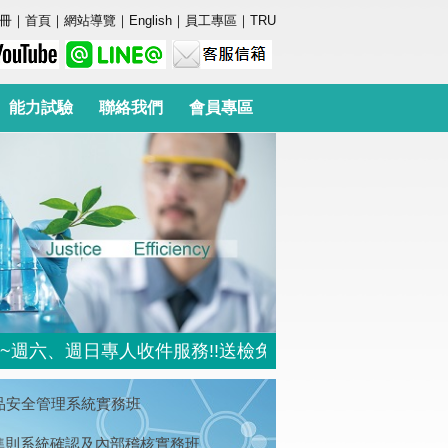
冊
｜
首頁
｜
網站導覽
｜
English
｜
員工專區
｜
TRU
能力試驗
聯絡我們
會員專區
六、週日專人收件服務!!送檢免費提供停車位 (地址:台北
18 食品安全管理系統實務班
統準則系統確認及內部稽核實務班