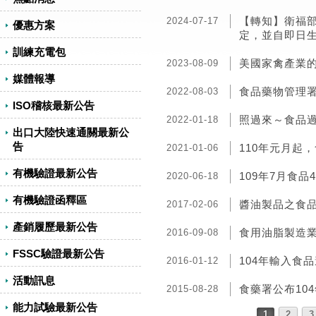
【轉知】衛福部
2024-07-17
優惠方案
定，並自即日
訓練充電包
美國家禽產業的
2023-08-09
媒體報導
食品藥物管理
2022-08-03
ISO稽核最新公告
照過來～食品
2022-01-18
出口大陸快速通關最新公
告
110年元月起
2021-01-06
有機驗證最新公告
109年7月食
2020-06-18
有機驗證函釋區
醬油製品之食品
2017-02-06
產銷履歷最新公告
食用油脂製造業
2016-09-08
FSSC驗證最新公告
104年輸入食
2016-01-12
活動訊息
食藥署公布10
2015-08-28
能力試驗最新公告
1
2
3