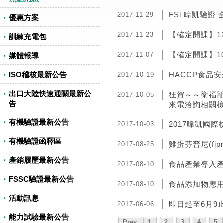
FSl 暐凱驗
2017-11-29
優惠方案
【確定開課】12
2017-11-23
訓練充電包
【確定開課】1
2017-11-07
媒體報導
ISO稽核最新公告
HACCP食品
2017-10-19
出口大陸快速通關最新公
狂賀～～衛福
2017-10-05
告
來電洽詢相關
有機驗證最新公告
2017暐凱國
2017-10-03
有機驗證函釋區
雞蛋芬普尼(fip
2017-08-25
產銷履歷最新公告
食品產業導入產
2017-08-10
FSSC驗證最新公告
食品添加物應用
2017-08-10
活動訊息
即日起至6月
2017-06-06
能力試驗最新公告
Prev
1
2
3
4
5