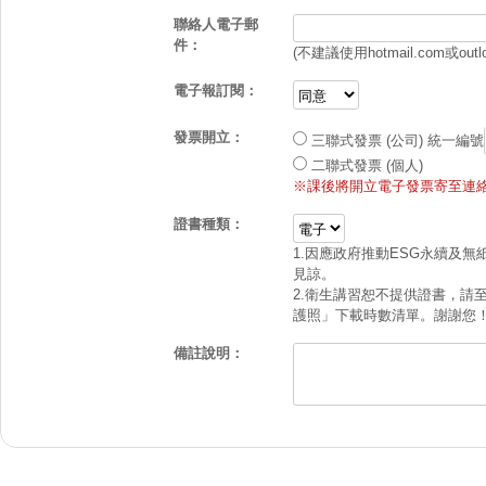
聯絡人電子郵
件：
(不建議使用hotmail.com或outl
電子報訂閱：
發票開立：
三聯式發票 (公司)
統一編號
二聯式發票 (個人)
※課後將開立電子發票寄至連絡
證書種類：
1.因應政府推動ESG永續及
見諒。
2.衛生講習恕不提供證書，請
護照」下載時數清單。謝謝您
備註說明：