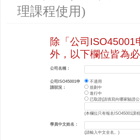
理課程使用)
除「公司ISO450
外，以下欄位皆為必
公司名稱：
公司ISO45001申
不適用
請狀況：
規劃中
進行中
已取證(請填寫向哪家驗證公
(本欄位只有報名ISO45001課
學員中文姓名：
(請輸入中文全名。)