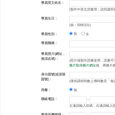
學員英文姓名：
(製作中英文證書用；請與護照
學員生日：
(例：0990101)
學員性別：
男
女
學員職稱：
學員照片(網址，
無須必填)：
(照片僅製作證書使用，證書可不放照
圖片取得圖片網址
後，將圖片網
身分證號(或居留
證號)：
(僅供課程時數上傳時數至「食
用餐：
無
聯絡電話：
－
左邊請輸入區碼，右邊請輸入區碼
學員手機號碼：