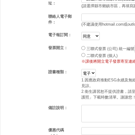
址：
(請選擇縣市鄉鎮市區，再填寫
聯絡人電子郵
件：
(不建議使用hotmail.com或outl
電子報訂閱：
發票開立：
三聯式發票 (公司)
統一編號
二聯式發票 (個人)
※課後將開立電子發票寄至連絡
證書種類：
1.因應政府推動ESG永續及
見諒。
2.衛生講習恕不提供證書，請
護照」下載時數清單。謝謝您
備註說明：
優惠代碼