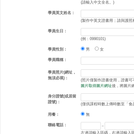
(請輸入中文全名。)
學員英文姓名：
(製作中英文證書用；請與護照
學員生日：
(例：0990101)
學員性別：
男
女
學員職稱：
學員照片(網址，
無須必填)：
(照片僅製作證書使用，證書可不放照
圖片取得圖片網址
後，將圖片網
身分證號(或居留
證號)：
(僅供課程時數上傳時數至「食
用餐：
無
聯絡電話：
－
左邊請輸入區碼，右邊請輸入區碼