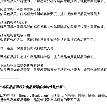
升食品品質分析能力，了解感官分析原理與應用技巧，強化專業競爭力。
飲業者與中央廚房管理人員
估菜色品質、口感穩定性與顧客接受度，提升餐飲產品品質管理能力。
品採購與產品經理
解不同原料及產品間的感官差異，作為採購評估與產品決策的重要依據。
品檢驗與實驗室人員
習感官分析方法，搭配理化及微生物檢測結果進行綜合品質判定。
啡、茶葉、保健食品與飲料從業人員
過感官品評技術建立產品風味特徵，提升產品差異化與品牌價值。
食品品評與風味分析有興趣者
論是否具備食品背景，只要希望培養食品感官分析能力，皆適合參與感官
-----------------
2:感官品評課程對食品產業的功能性是什麼？
2:
感官品評（Sensory Evaluation）是利用人的視覺、嗅覺、味覺
是食品產業產品開發、品質管理及市場研究的重要工具。