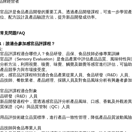
 品牌經營者
官品評是食品產品開發的重要工具。透過產品開發課程，可進一步學習產
位、配方設計及產品驗證方法，提升新品開發成功率。
常見問題FAQ
1：誰適合參加感官品評課程？
1:
官品評課程適合哪些人？食品研發、品保、食品技師必修專業訓練
官品評（Sensory Evaluation）是食品產業中評估產品品質、風
分析方法，利用視覺、嗅覺、味覺、觸覺及聽覺等感官進行評估，可協助
產品競爭力與市場接受度。
此，感官品評課程特別適合食品產業從業人員、食品研發（R&D）人員、
品技師、餐飲業者、產品經理、採購人員及對食品風味分析有興趣者參加
官品評課程適合對象
品研發（R&D）人員
新品開發過程中，需透過感官品評分析產品風味、口感、香氣及外觀差異
質保證（QA）與品質管制（QC）人員
用品評技術建立品質標準，進行產品一致性管理，降低產品品質波動風險
品技師與食品專業人員