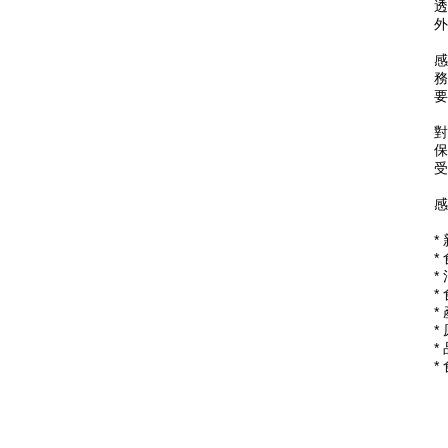
透
外
感
務
要
對
保
受
感
*
*
*
*
*
*
*
*