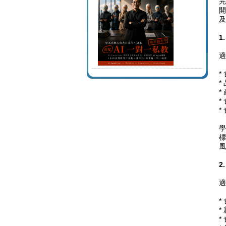
完
開
及
1
適
*
*
*
*
*
學
標
風
2
適
*
*
*