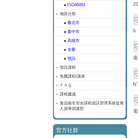
2
●
ISO45001
地區分類
●
臺北市
6
●
臺中市
●
高雄市
●
全臺
遠
●
視訊
假日課程
免費課程/講座
N
ＦＡＱ
課程建議
食品衛生安全課程資訊管理系統從業
人員學習護照
電
官方社群