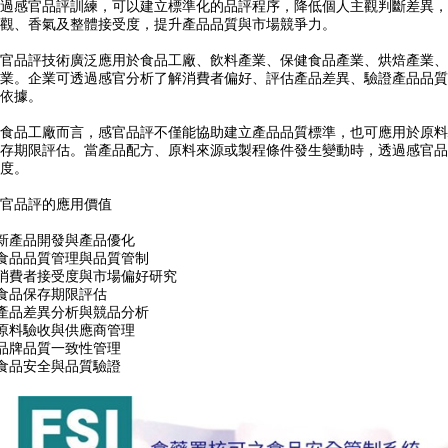
過感官品評訓練，可以建立標準化的品評程序，降低個人主觀判斷差異，
觀、香氣及整體接受度，提升產品品質與市場競爭力。
官品評技術廣泛應用於食品工廠、飲料產業、保健食品產業、烘焙產業、
業。企業可透過感官分析了解消費者偏好、評估產品差異、驗證產品品質
依據。
食品工廠而言，感官品評不僅能協助建立產品品質標準，也可應用於原料
存期限評估。當產品配方、原料來源或製程條件發生變動時，透過感官品
度。
官品評的應用價值
 新產品開發與產品優化
 食品品質管理與品質管制
 消費者接受度與市場偏好研究
 食品保存期限評估
 產品差異分析與競品分析
 原料驗收與供應商管理
 品牌品質一致性管理
 食品安全與品質驗證