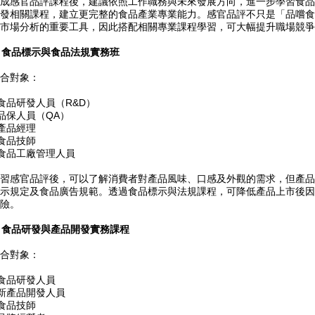
成感官品評課程後，建議依照工作職務與未來發展方向，進一步學習食品
發相關課程，建立更完整的食品產業專業能力。感官品評不只是「品嚐食
市場分析的重要工具，因此搭配相關專業課程學習，可大幅提升職場競爭
. 食品標示與食品法規實務班
合對象：
 食品研發人員（R&D）
 品保人員（QA）
 產品經理
 食品技師
 食品工廠管理人員
習感官品評後，可以了解消費者對產品風味、口感及外觀的需求，但產品
示規定及食品廣告規範。透過食品標示與法規課程，可降低產品上市後因
險。
. 食品研發與產品開發實務課程
合對象：
 食品研發人員
 新產品開發人員
 食品技師