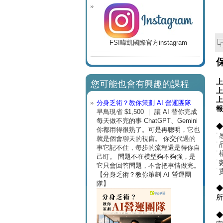
FSI暐凱國際官方instagram
上
您可能也會有興趣的課程
上
上
分身乏術？教你策劃 AI 營運團隊
報
早鳥現省 $1,500 ｜ 讓 AI 替你完成
每天做不完的事 ChatGPT、Gemini
◆
你都用得很熟了。可是再聰明，它也
就是個會聊天的視窗。 你交代過的
˙
事它記不住，每步的流程還是得你自
˙
己盯。 問題不在模型夠不夠強，是
˙
它只會回答問題，不會把事情做完。
˙
【分身乏術？教你策劃 AI 營運團
隊】
◆
所
◆