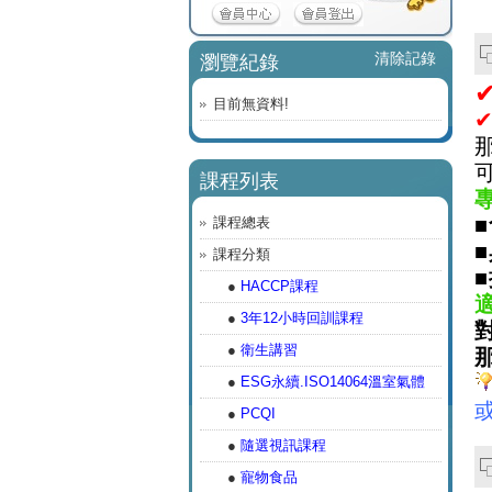
清除記錄
瀏覽紀錄
目前無資料!
課程列表
課程總表
課程分類
■
●
HACCP課程
●
3年12小時回訓課程
●
衛生講習
●
ESG永續.ISO14064溫室氣體
●
PCQI
●
隨選視訊課程
●
寵物食品