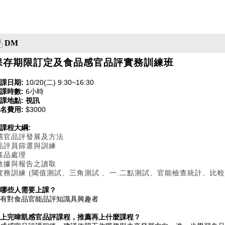
DM
保存期限訂定及食品感官品評實務訓練班
課日期:
10/20(二) 9:30~16:30
課時數:
6小時
課地點: 視訊
名費用:
$3000
課程大綱:
˙感官品評發展及方法
品評員篩選與訓練
樣品處理
數據與報告之讀取
實務訓練 (閾值測試、三角測試 、一.二點測試、官能檢查統計、比較
哪些人需要上課
？
有對食品官能品評知識具興趣者
上完暐凱感官品評課程，推薦再上什麼課程？