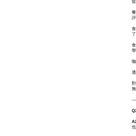
提
餐
評
食
了
食
學
咖
透
對
無
--
Q
A
也