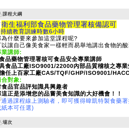
課程大綱
✔
衛生福利部食品藥物管理署核備認可
✔
持續教育訓練時數6小時
那為什麼要來參加這堂課程呢?
可以讓自己像美食家一樣輕而易舉地講出食物的酸
專業講師:
■食品藥物管理署核可食品安全專業講師
■具食品工廠ISO9001/22000內部品質稽核之專
擔任上百家工廠CAS/TQF/GHP/ISO9001/HAC
適合對象:
對食品官品評知識具興趣者
那這正是添增您的品嘗美食知識的大好機會！！
通過課程線上測驗者，即可獲得暐凱特製食藥署
或紙本可任選
)
場次