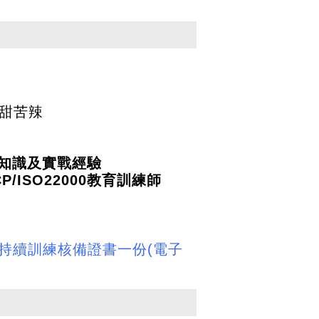
甜苦辣
業知識及實戰經驗​
CP/ISO22000教育訓練師
持續訓練核備證書一份
(
電子