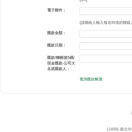
電子郵件：
(請聯絡人輸入報名時填的聯絡
匯款金額：
匯款日期：
匯款/轉帳後5碼/
現金匯款-公司大
名或匯款人：
查詢匯款帳號
114066 臺