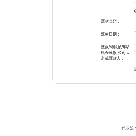
匯款金額：
匯款日期：
匯款/轉帳後5碼/
現金匯款-公司大
名或匯款人：
代表號：0 2