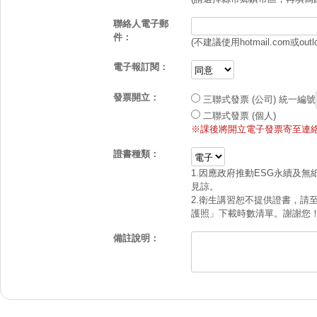
聯絡人電子郵
件：
(不建議使用hotmail.com或outl
電子報訂閱：
發票開立：
三聯式發票 (公司)
統一編號
二聯式發票 (個人)
※課後將開立電子發票寄至連絡
證書種類：
1.因應政府推動ESG永續及
見諒。
2.衛生講習恕不提供證書，請
護照」下載時數清單。謝謝您
備註說明：