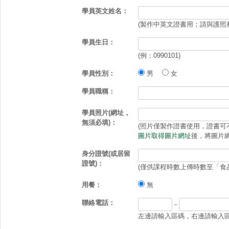
學員英文姓名：
(製作中英文證書用；請與護照
學員生日：
(例：0990101)
學員性別：
男
女
學員職稱：
學員照片(網址，
無須必填)：
(照片僅製作證書使用，證書可不放照
圖片取得圖片網址
後，將圖片網
身分證號(或居留
證號)：
(僅供課程時數上傳時數至「食
用餐：
無
聯絡電話：
－
左邊請輸入區碼，右邊請輸入區碼