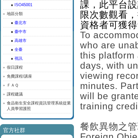
課，此平台設
●
ISO45001
限次數觀看，
地區分類
資格者可獲得
●
臺北市
●
臺中市
To accommoda
●
高雄市
who are unabl
●
全臺
this platfor
●
視訊
days, with u
假日課程
viewing reco
免費課程/講座
minutes. Par
ＦＡＱ
will be gran
課程建議
食品衛生安全課程資訊管理系統從業
training credi
人員學習護照
餐飲異物之管
官方社群
Foreign Obje