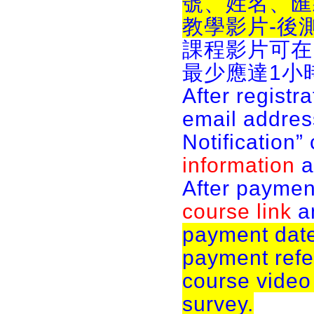
號、姓名、匯
教學影片-後
課程影片可在
最少應達1小
After registr
email address
Notification”
information
a
After paymen
course link
a
payment date,
payment refe
course video
survey.