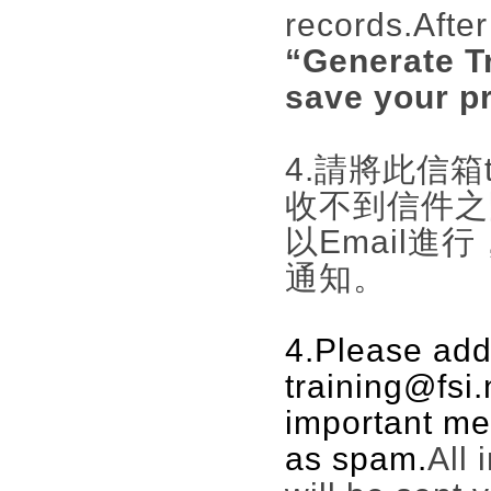
records.
After
“Generate Tr
save your pr
4.請將此信箱tr
收不到信件之
以Email進
通知。
4.Please add
training@fsi
important me
as spam.
All 