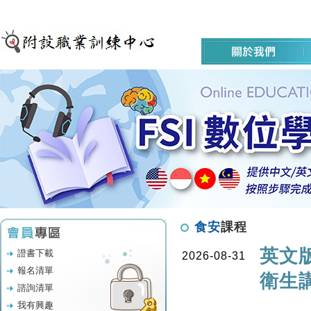
食安
課程
英文
證書下載
2026-08-31
報名清單
衛生
諮詢清單
我有興趣