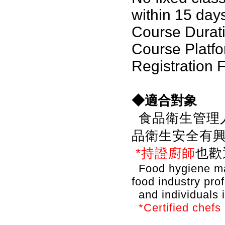
within 15 day
Course Durati
Course Platfo
Registration 
◆適合對象
食品衛生管理
品衛生安全有
*持證廚師
也歡
Food hygiene mana
food industry pro
and individuals i
*Certified chefs