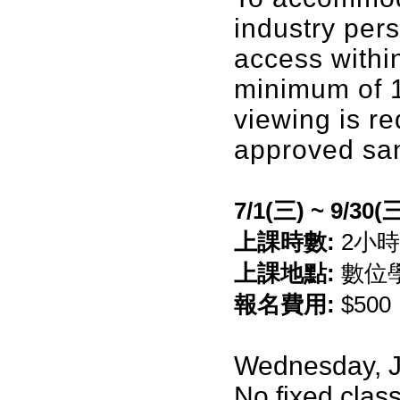
industry per
access withi
minimum of 1
viewing is r
approved sani
7/1(三) ~ 9/30(
上課時數:
2小時
上課地點:
數位
報名費用:
$500
Wednesday, J
No fixed clas