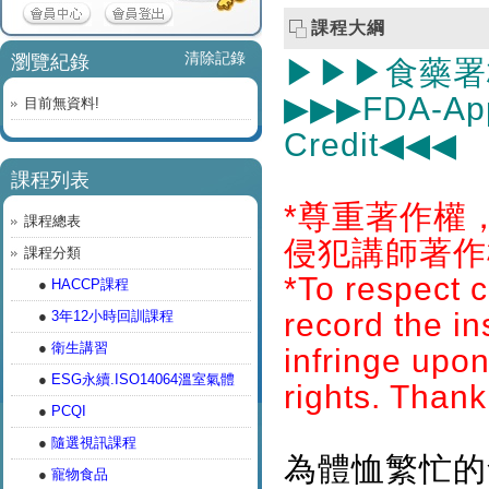
課程大綱
清除記錄
瀏覽紀錄
▶︎▶︎▶︎食藥
▶︎▶︎▶︎
FDA-App
目前無資料!
Credit
◀︎◀︎◀︎
課程列表
*尊重著作權
課程總表
侵犯講師著作
課程分類
*To respect c
●
HACCP課程
record the in
●
3年12小時回訓課程
●
衛生講習
infringe upon
●
ESG永續.ISO14064溫室氣體
rights. Thank
●
PCQI
●
隨選視訊課程
為體恤繁忙的
●
寵物食品