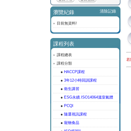
清除記錄
瀏覽紀錄
目前無資料!
課程列表
課程總表
若
課程分類
●
HACCP課程
●
3年12小時回訓課程
●
衛生講習
●
ESG永續.ISO14064溫室氣體
●
PCQI
●
隨選視訊課程
●
寵物食品