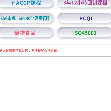
缺席超過總時數1/10，無法核發合格證書。