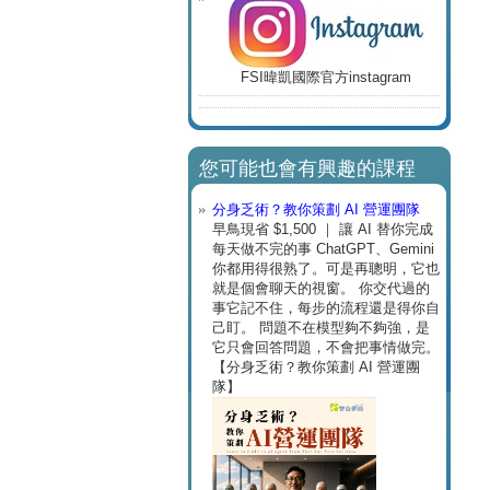
FSI暐凱國際官方instagram
您可能也會有興趣的課程
分身乏術？教你策劃 AI 營運團隊
早鳥現省 $1,500 ｜ 讓 AI 替你完成
每天做不完的事 ChatGPT、Gemini
你都用得很熟了。可是再聰明，它也
就是個會聊天的視窗。 你交代過的
事它記不住，每步的流程還是得你自
己盯。 問題不在模型夠不夠強，是
它只會回答問題，不會把事情做完。
【分身乏術？教你策劃 AI 營運團
隊】