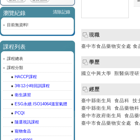
清除記錄
瀏覽紀錄
目前無資料!
現職
臺中市食品藥物安全處 食
課程列表
課程總表
學歷
課程分類
國立中興大學 獸醫病理研
●
HACCP課程
●
3年12小時回訓課程
經歷
●
衛生講習
臺中縣衛生局 食品科 技
●
ESG永續.ISO14064溫室氣體
臺中縣衛生局 食品藥物科
●
PCQI
臺中市政府衛生局 食品藥
●
隨選視訊課程
臺中市食品藥物安全處 食
●
寵物食品