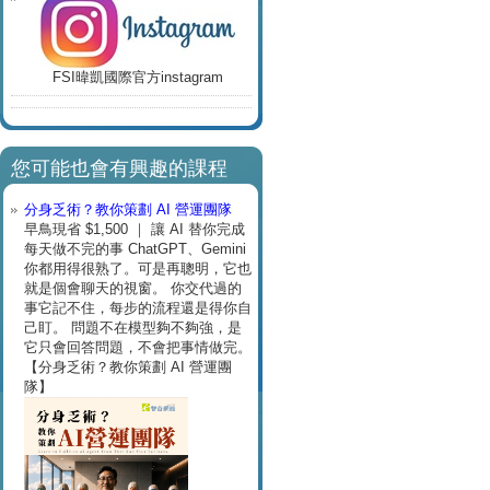
FSI暐凱國際官方instagram
您可能也會有興趣的課程
分身乏術？教你策劃 AI 營運團隊
早鳥現省 $1,500 ｜ 讓 AI 替你完成
每天做不完的事 ChatGPT、Gemini
你都用得很熟了。可是再聰明，它也
就是個會聊天的視窗。 你交代過的
事它記不住，每步的流程還是得你自
己盯。 問題不在模型夠不夠強，是
它只會回答問題，不會把事情做完。
【分身乏術？教你策劃 AI 營運團
隊】