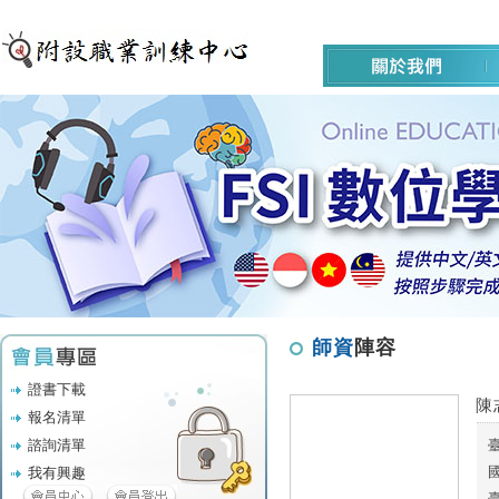
師資
陣容
證書下載
陳
報名清單
諮詢清單
我有興趣