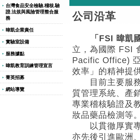
台灣食品安全檢驗.稽核.驗
證.法規與風險管理整合服
公司沿革
務
暐凱企業責任
「FSI 暐
實驗室設備
立，為國際 FSI 食品
服務據點
Pacific Of
暐凱教育訓練管理宣言
效率」的精神提
菁英招募
目前主要服務
網站導覽
質管理系統、產
專業稽核驗證及
妝品藥品檢測等
以貫徹厚實專業
亦先後引進歐洲