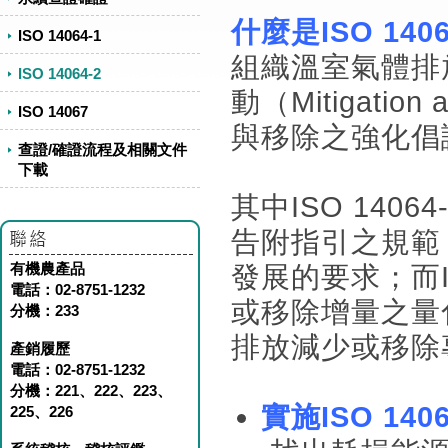
什麼是ISO 1406
ISO 14064-1
組織溫室氣體排
ISO 14064-2
動（Mitigati
ISO 14067
與移除之強化倡議
查證/確證流程及相關文件
下載
其中ISO 14
告附指引之規範
有機農產品
發展的要求；而I
電話：02-8751-1232
或移除增量之量
分機：233
排放減少或移除
產銷履歷
電話：02-8751-1232
分機：221、222、223、
實施ISO 14
225、226