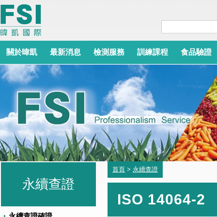
關於暐凱
最新消息
檢測服務
訓練課程
食品驗證
首頁
>
永續查證
永續查證
ISO 14064-2
永續查證確證