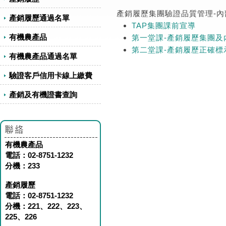
產銷履歷集團驗證品質管理-
產銷履歷通過名單
TAP集團課前宣導
有機農產品
第一堂課-產銷履歷集團及
第二堂課-產銷履歷正確標
有機農產品通過名單
驗證客戶信用卡線上繳費
產銷及有機證書查詢
有機農產品
電話：02-8751-1232
分機：233
產銷履歷
電話：02-8751-1232
分機：221、222、223、
225、226