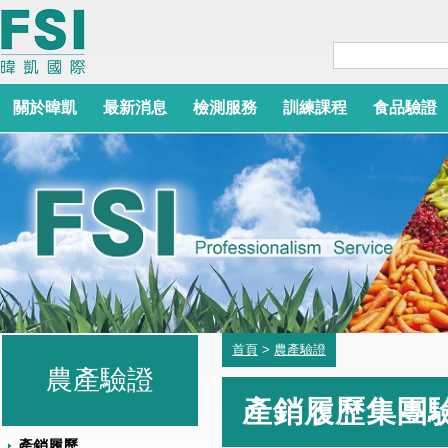
關於暐凱
最新消息
檢測服務
訓練課程
食品驗證
首頁
>
農產驗證
農產驗證
產銷履歷集團
產銷履歷