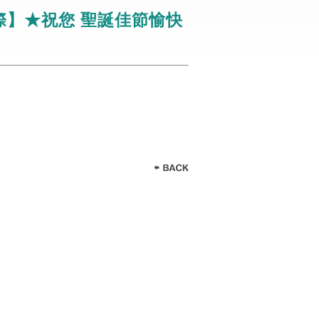
國際】★祝您 聖誕佳節愉快