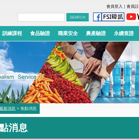
會員登入
｜
會員註
訓練課程
食品驗證
職業安全
農產驗證
永續查證
最新消息
> 焦點消息
點消息