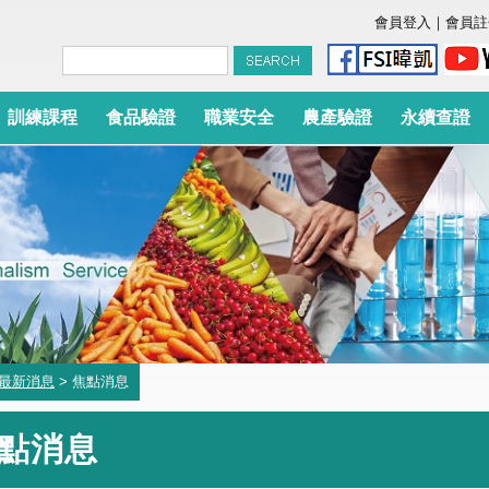
會員登入
｜
會員註
訓練課程
食品驗證
職業安全
農產驗證
永續查證
最新消息
> 焦點消息
點消息