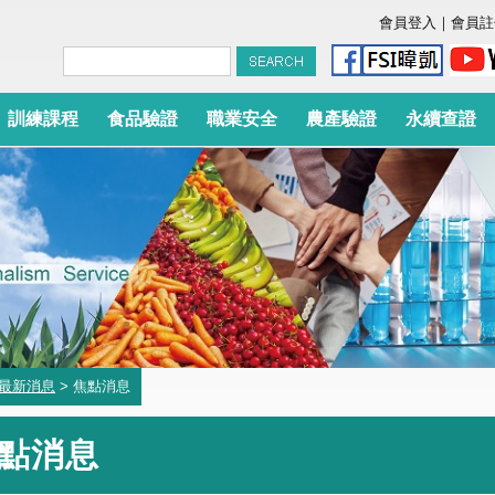
會員登入
｜
會員註
訓練課程
食品驗證
職業安全
農產驗證
永續查證
最新消息
> 焦點消息
點消息