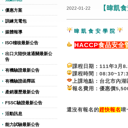
【暐凱食安
2022-01-22
優惠方案
訓練充電包
暐 凱 食 安 學 院
媒體報導
ISO稽核最新公告
HACCP
食品安全
出口大陸快速通關最新公
告
課程日期：111年3月8.9
有機驗證最新公告
課程時間：08:30~17:
上課地點：台北市內湖區
有機驗證函釋區
報名費用：優惠價
5,50
產銷履歷最新公告
FSSC驗證最新公告
還沒有報名的
趕快報名
唷
活動訊息
能力試驗最新公告