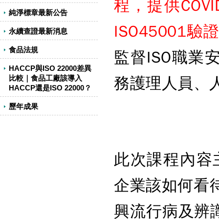
程，提供COV
純淨標章最新公告
ISO45001
永續查證最新消息
食品法規
監督ISO職
HACCP與ISO 22000差異
比較｜食品工廠該導入
務護理人員、
HACCP還是ISO 22000？
歷年成果
此次課程內容主
企業該如何看待I
興流行病及辨