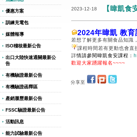
【暐凱食安
2023-12-18
優惠方案
訓練充電包
2024年暐凱 教
媒體報導
若想了解更多有關食品知識
ISO稽核最新公告
課程時間若有更動也會直
詳
情請參閱暐凱食安課程：
h
出口大陸快速通關最新公
歡迎大家踴躍報名~~~~
告
有機驗證最新公告
分享至
有機驗證函釋區
產銷履歷最新公告
FSSC驗證最新公告
活動訊息
能力試驗最新公告