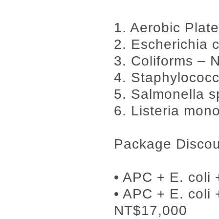
1. Aerobic Pla
2. Escherichia c
3. Coliforms –
4. Staphylococ
5. Salmonella 
6. Listeria mo
Package Discou
• APC + E. coli
• APC + E. coli
NT$17,000