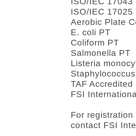
ISO/IEC 17043 P
ISO/IEC 17025 
Aerobic Plate 
E. coli PT
Coliform PT
Salmonella PT
Listeria monoc
Staphylococcus
TAF Accredited 
FSI Internation
For registration
contact FSI Inte