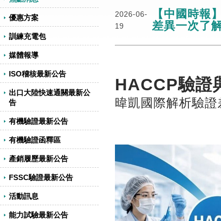
【中國時報】
2026-06-
優惠方案
差異一次了
19
訓練充電包
媒體報導
ISO稽核最新公告
HACCP驗證與
出口大陸快速通關最新公
暐凱國際解析驗證
告
有機驗證最新公告
有機驗證函釋區
產銷履歷最新公告
FSSC驗證最新公告
活動訊息
能力試驗最新公告