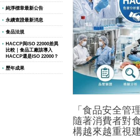
純淨標章最新公告
永續查證最新消息
食品法規
HACCP與ISO 22000差異
比較｜食品工廠該導入
HACCP還是ISO 22000？
歷年成果
「食品安全管
隨著消費者對
構越來越重視