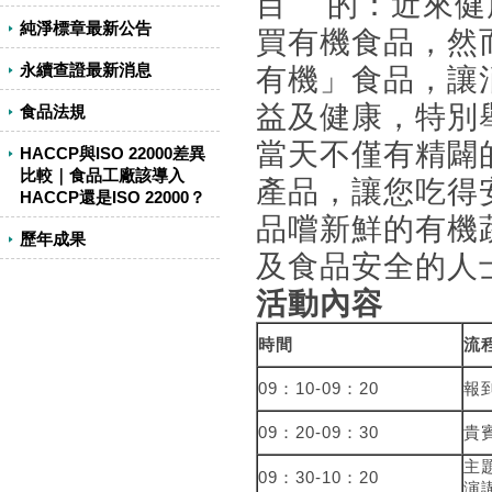
目 的：近來健
純淨標章最新公告
買有機食品，然
永續查證最新消息
有機」食品，讓
益及健康，特別
食品法規
當天不僅有精闢
HACCP與ISO 22000差異
比較｜食品工廠該導入
產品，讓您吃得
HACCP還是ISO 22000？
品嚐新鮮的有機
歷年成果
及食品安全的人
活動內容
時間
流
09：10-09：20
報
09：20-09：30
貴
主
09：30-10：20
演