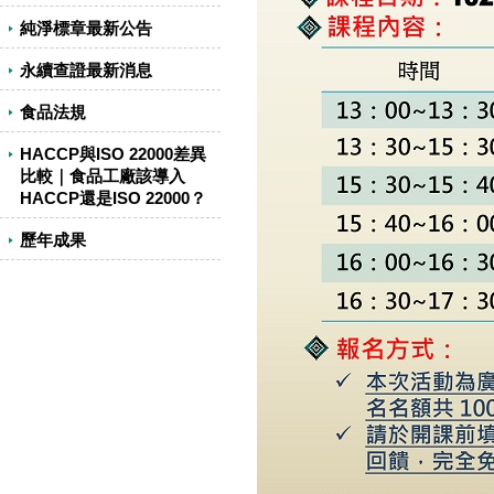
純淨標章最新公告
永續查證最新消息
食品法規
HACCP與ISO 22000差異
比較｜食品工廠該導入
HACCP還是ISO 22000？
歷年成果