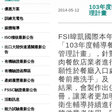
103年
優惠方案
2014-05-12
理計畫
訓練充電包
媒體報導
FSI暐凱國際
ISO稽核最新公告
「103年度輔
出口大陸快速通關最新公
管理計畫」，針
告
肉餐飲店業者進
有機驗證最新公告
願性於餐廳入口
有機驗證函釋區
餐前應洗手」及
產銷履歷最新公告
結果，會製作出
FSSC驗證最新公告
冊，讓業者更加
活動訊息
衛生輔導持續進
能力試驗最新公告