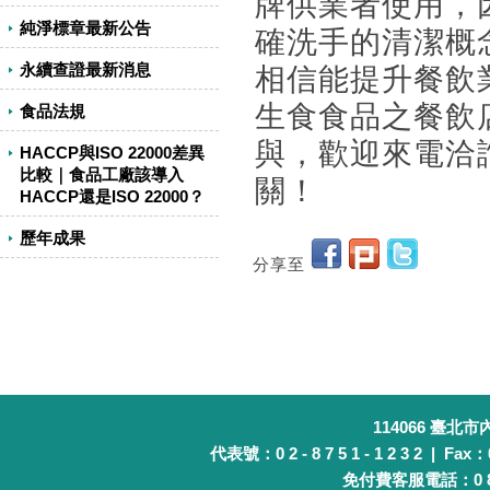
牌供業者使用，因
純淨標章最新公告
確洗手的清潔概
永續查證最新消息
相信能提升餐飲
生食食品之餐飲
食品法規
與，歡迎來電洽
HACCP與ISO 22000差異
比較｜食品工廠該導入
關！
HACCP還是ISO 22000？
歷年成果
分享至
114066 臺北
代表號：0 2 - 8 7 5 1 - 1 2 3 2 | Fax：0 
免付費客服電話：0 8 0 