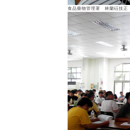
食品藥物管理署 林蘭砡技正