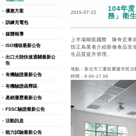
104年
優惠方案
2015-07-22
務」衛
訓練充電包
媒體報導
上半場暐凱國際 陳奇宏專員
ISO稽核最新公告
技正為業者介紹新修食品安
生品質提升管理
。
出口大陸快速通關最新公
告
地點：新北市三重區重陽市民活
有機驗證最新公告
時間：8:00-17:00
有機驗證函釋區
產銷履歷最新公告
FSSC驗證最新公告
活動訊息
能力試驗最新公告