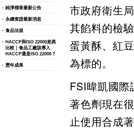
市政府衛生
純淨標章最新公告
永續查證最新消息
其餡料的檢
食品法規
蛋黃酥、紅
HACCP與ISO 22000差異
比較｜食品工廠該導入
HACCP還是ISO 22000？
為標的。
歷年成果
FSI暐凱國
著色劑現在
止使用合成