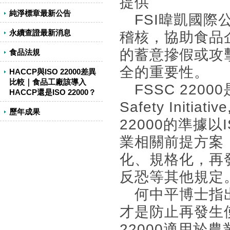
提供
純淨標章最新公告
FSI暐凱國際公
永續查證最新消息
稽核，協助食品
的蓄意摻假或攻
食品法規
全的重要性。
HACCP與ISO 22000差異
比較｜食品工廠該導入
FSSC 22000
HACCP還是ISO 22000？
Safety Init
歷年成果
22000的準據以
業相關前提方案（Pre
化、規格化，再
反恐等其他規定
何中平博士指出
才是防止再發生
22000適用於