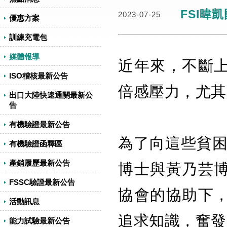
FSI暐
2023-07-25
優惠方案
訓練充電包
媒體報導
近年來，不斷
ISO稽核最新公告
倍感壓力，尤其
出口大陸快速通關最新公
告
有機驗證最新公告
為了向這些貧困
有機驗證函釋區
產銷履歷最新公告
博士與黃乃芸
FSSC驗證最新公告
協會的協助下
活動訊息
追求知識，奮發
能力試驗最新公告