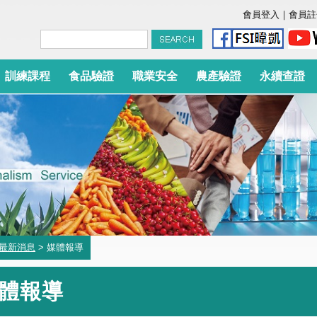
會員登入
｜
會員註
訓練課程
食品驗證
職業安全
農產驗證
永續查證
最新消息
> 媒體報導
體報導