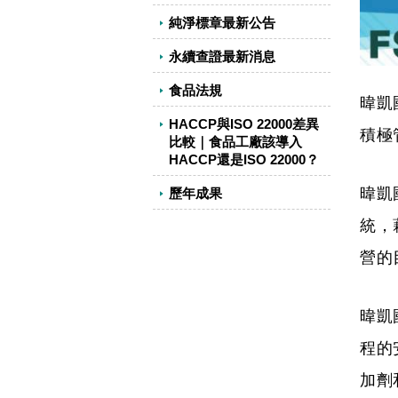
純淨標章最新公告
永續查證最新消息
食品法規
暐凱
HACCP與ISO 22000差異
積極
比較｜食品工廠該導入
HACCP還是ISO 22000？
暐凱
歷年成果
統，
營的
暐凱
程的
加劑