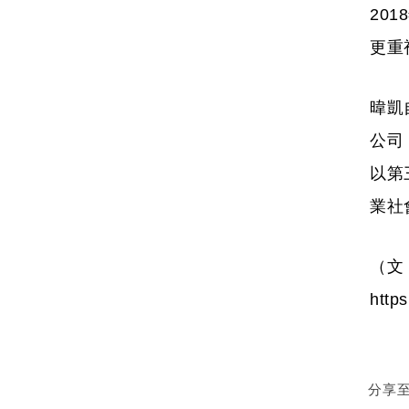
20
更重
暐凱
公司
以第
業社
（文
http
分享