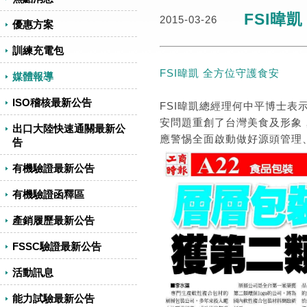
FSI暐
2015-03-26
優惠方案
訓練充電包
FSI暐凱 全方位守護食安
媒體報導
ISO稽核最新公告
FSI暐凱總經理何中平博士
安問題重創了台灣美食及形象
出口大陸快速通關最新公
應警惕全面啟動做好源頭管理
告
有機驗證最新公告
有機驗證函釋區
產銷履歷最新公告
FSSC驗證最新公告
活動訊息
能力試驗最新公告