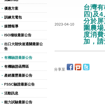
台灣有
優惠方案
四)及4
訓練充電包
分於屏
2023-04-10
圍農場
媒體報導
度消費
ISO稽核最新公告
加，請
出口大陸快速通關最新公
告
有機驗證最新公告
有機驗證函釋區
分享至
產銷履歷最新公告
FSSC驗證最新公告
活動訊息
能力試驗最新公告